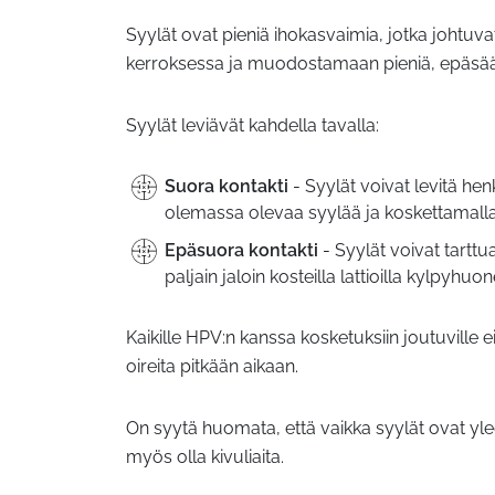
Syylät ovat pieniä ihokasvaimia, jotka johtuv
kerroksessa ja muodostamaan pieniä, epäsäännö
Syylät leviävät kahdella tavalla:
Suora kontakti
- Syylät voivat levitä hen
olemassa olevaa syylää ja koskettamalla
Epäsuora kontakti
- Syylät voivat tarttu
paljain jaloin kosteilla lattioilla kylpyhuone
Kaikille HPV:n kanssa kosketuksiin joutuville ei
oireita pitkään aikaan.
On syytä huomata, että vaikka syylät ovat ylee
myös olla kivuliaita.