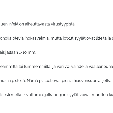
puen infektion aiheuttavasta virustyypistä.
olla olevia ihokasvaimia, mutta jotkut syylät ovat litteitä ja si
kaisijaltaan 1-10 mm.
leammilta tai tummemmilta, ja väri voi vaihdella vaaleanpu
ustia pisteitä. Nämä pisteet ovat pieniä hiusverisuonia, jotka 
illisesti melko kivuttomia, jalkapohjan syylät voivat muuttua ki