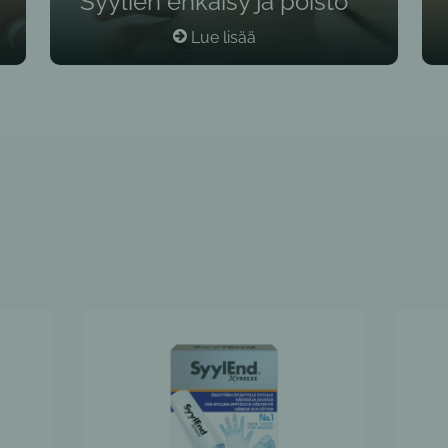
Syylien ehkäisy ja poisto
Lue lisää