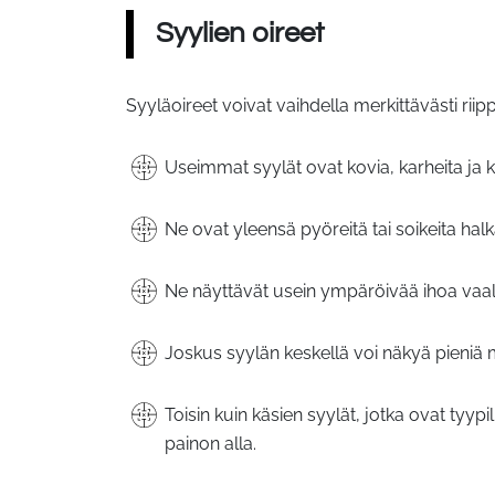
Syylien oireet
Syyläoireet voivat vaihdella merkittävästi riip
Useimmat syylät ovat kovia, karheita ja koh
Ne ovat yleensä pyöreitä tai soikeita hal
Ne näyttävät usein ympäröivää ihoa vaa
Joskus syylän keskellä voi näkyä pieniä m
Toisin kuin käsien syylät, jotka ovat tyyp
painon alla.