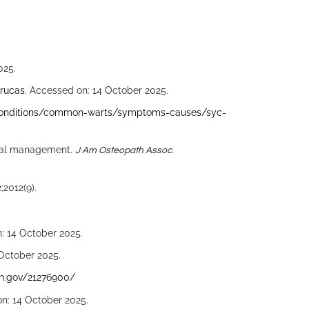
025.
rrucas
. Accessed on: 14 October 2025.
-conditions/common-warts/symptoms-causes/syc-
nical management.
.
J Am Osteopath Assoc
2;2012(9).
: 14 October 2025.
 October 2025.
ih.gov/21276900/
on: 14 October 2025.