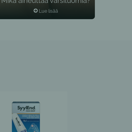
Mikä aiheuttaa varsiluomia?
Lue lisää