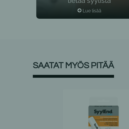
tietää syylistä
Lue lisää
SAATAT MYÖS PITÄÄ