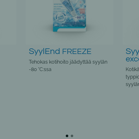
SyylEnd
Sy
FREEZE
excel
yylän
Tehoka
Kotikäyttöön tarkoitettu tehokas
typpioksiduulihoito jäädyttää
syylän -80 °C:ssa