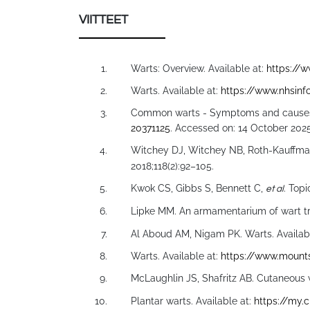
VIITTEET
Warts: Overview. Available at:
https://
Warts. Available at:
https://www.nhsinf
Common warts - Symptoms and causes -
20371125
. Accessed on: 14 October 2025
Witchey DJ, Witchey NB, Roth-Kauffm
2018;118(2):92–105.
Kwok CS, Gibbs S, Bennett C,
. Top
et al
Lipke MM. An armamentarium of wart t
Al Aboud AM, Nigam PK. Warts. Availab
Warts. Available at:
https://www.mounts
McLaughlin JS, Shafritz AB. Cutaneous 
Plantar warts. Available at:
https://my.