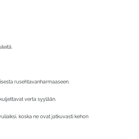
leitä.
naisesta rusehtavanharmaaseen.
kuljettavat verta syylään.
vuliaiksi, koska ne ovat jatkuvasti kehon