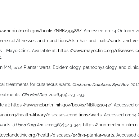
www.ncbi.nlm.nih.gov/books/NBK279586/
. Accessed on: 14 October 2
orm.scot/illnesses-and-conditions/skin-hair-and-nails/warts-and-ve
 Mayo Clinic. Available at:
https://www.mayoclinic.org/diseases
.
an MM,
. Plantar warts: Epidemiology, pathophysiology, and cli
et al
ical treatments for cutaneous warts.
. 201
Cochrane Database Syst Rev
reatments.
. 2006;4(4):273–293.
Clin Med Res
le at:
https://www.ncbi.nlm.nih.gov/books/NBK431047/
. Accessed on
inai.org/health-library/diseases-conditions/warts
. Accessed on: 14
warts.
. 2011;36(2):343-344.
https://pubmed.ncbi.nlm.n
J Hand Surg Am
clevelandclinic.org/health/diseases/24899-plantar-warts
. Accessed 