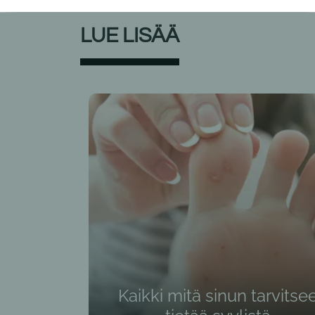
LUE LISÄÄ
Kaikki mitä sinun tarvitse