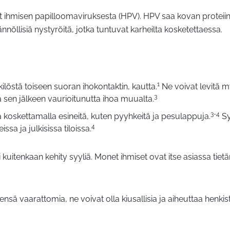
at ihmisen papilloomaviruksesta (HPV). HPV saa kovan proteii
llisiä nystyröitä, jotka tuntuvat karheilta kosketettaessa.
1
kilöstä toiseen suoran ihokontaktin, kautta.
Ne voivat levitä m
3
 sen jälkeen vaurioitunutta ihoa muualta.
3-4
a koskettamalla esineitä, kuten pyyhkeitä ja pesulappuja.
Sy
4
issa ja julkisissa tiloissa.
 kuitenkaan kehity syyliä. Monet ihmiset ovat itse asiassa tietä
nsä vaarattomia, ne voivat olla kiusallisia ja aiheuttaa henkis